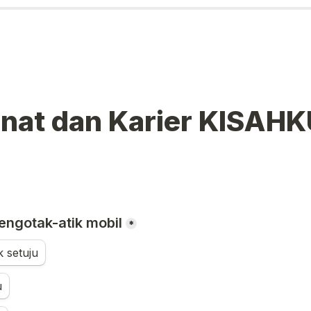
nat dan Karier KISAHK
ngotak-atik mobil
*
k setuju
u