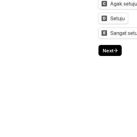
Agak setuj
C
Setuju
D
Sangat setu
E
Next